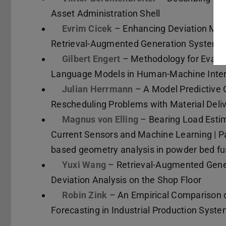
Asset Administration Shell
Evrim Cicek
– Enhancing Deviation Ma
Retrieval-Augmented Generation System
Gilbert Engert
– Methodology for Evalua
Language Models in Human-Machine Intera
Julian Herrmann
– A Model Predictive 
Rescheduling Problems with Material Deli
Magnus von Elling
– Bearing Load Estim
Current Sensors and Machine Learning | Pa
based geometry analysis in powder bed fu
Yuxi Wang
– Retrieval-Augmented Gene
Deviation Analysis on the Shop Floor
Robin Zink
– An Empirical Comparison 
Forecasting in Industrial Production Syst