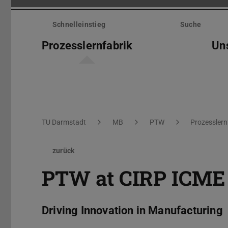
Menü
überspringen
Schnelleinstieg
Suche
Prozesslernfabrik
Un
Sie befinden sich hier:
TU Darmstadt
MB
PTW
Prozesslern
zurück
PTW at CIRP ICME 2
Driving Innovation in Manufacturing