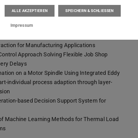
ALLE AKZEPTIEREN
SPEICHERN & SCHLIESSEN
nagement Using Knowledge Graph based
Impressum
ting the Applicability and Performance of Large
ction for Manufacturing Applications
Control Approach Solving Flexible Job Shop
very Delays
ation on a Motor Spindle Using Integrated Eddy
rt-individual process adaption through layer-
sion
ration-based Decision Support System for
of Machine Learning Methods for Thermal Load
ems