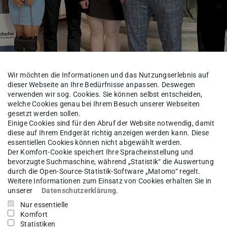
Wir möchten die Informationen und das Nutzungserlebnis auf
dieser Webseite an Ihre Bedürfnisse anpassen. Deswegen
echnology and Machine Tools (PTW) at TU
verwenden wir sog. Cookies. Sie können selbst entscheiden,
welche Cookies genau bei Ihrem Besuch unserer Webseiten
tions at the
19th CIRP ICME Conference
(wird in ne
in
gesetzt werden sollen.
Einige Cookies sind für den Abruf der Website notwendig, damit
diese auf Ihrem Endgerät richtig anzeigen werden kann. Diese
essentiellen Cookies können nicht abgewählt werden.
elligent and integrated production systems,
Der Komfort-Cookie speichert Ihre Spracheinstellung und
bevorzugte Suchmaschine, während „Statistik“ die Auswertung
anging ideas to advance the future of
durch die Open-Source-Statistik-Software „Matomo“ regelt.
Weitere Informationen zum Einsatz von Cookies erhalten Sie in
unserer
Datenschutzerklärung
.
Nur essentielle
Komfort
-based Condition Monitoring Services using the
Statistiken