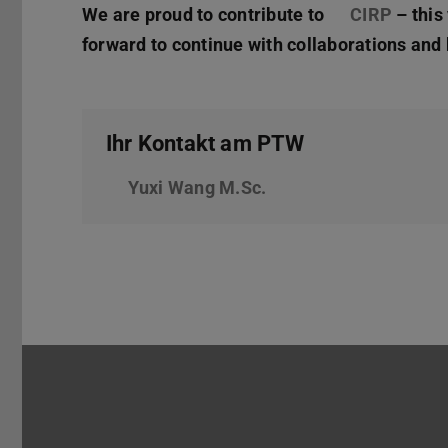
We are proud to contribute to
CIRP
(wird 
– this
forward to continue with collaborations an
Ihr Kontakt am PTW
Yuxi Wang M.Sc.