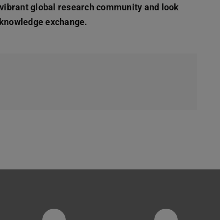
in neuem Tab geöffnet)
 vibrant global research community and look
d knowledge exchange.