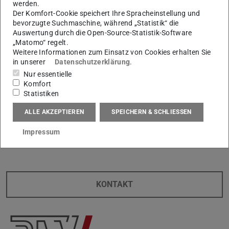
werden.
Der Komfort-Cookie speichert Ihre Spracheinstellung und
bevorzugte Suchmaschine, während „Statistik“ die
Auswertung durch die Open-Source-Statistik-Software
„Matomo“ regelt.
Weitere Informationen zum Einsatz von Cookies erhalten Sie
in unserer
Datenschutzerklärung
.
Nur essentielle
Komfort
Statistiken
Wir freuen uns auf Ihr Feedback und
ALLE AKZEPTIEREN
SPEICHERN & SCHLIESSEN
wünschen viel Spaß beim Lesen!
Impressum
KONTAKT