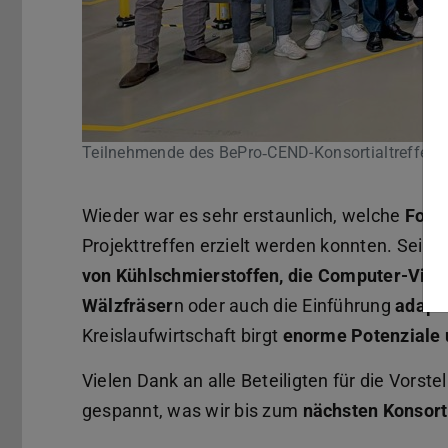
Teilnehmende des BePro‑CEND-Konsortialtreffens
Wieder war es sehr erstaunlich, welche
Forts
Projekttreffen erzielt werden konnten. Sei es
von Kühlschmierstoffen, die Computer-Visi
Wälzfräser
n oder auch die Einführung
adapti
Kreislaufwirtschaft birgt
enorme Potenziale 
Vielen Dank an alle Beteiligten für die Vorst
gespannt, was wir bis zum
nächsten Konsorti