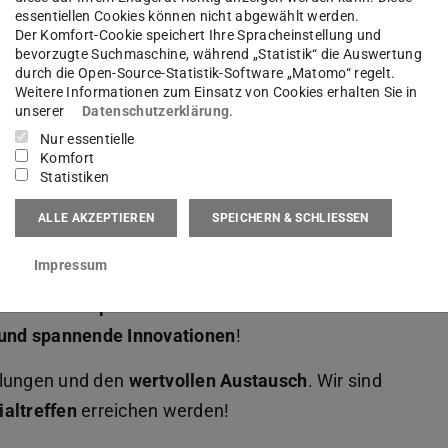
essentiellen Cookies können nicht abgewählt werden.
Der Komfort-Cookie speichert Ihre Spracheinstellung und
bevorzugte Suchmaschine, während „Statistik“ die Auswertung
durch die Open-Source-Statistik-Software „Matomo“ regelt.
Weitere Informationen zum Einsatz von Cookies erhalten Sie in
unserer
Datenschutzerklärung
.
Nur essentielle
 in Darmstadt
Komfort
Statistiken
chritte in den Arbeitspakete
n seit dem letzten
ALLE AKZEPTIEREN
SPEICHERN & SCHLIESSEN
 die
automatisierte Überwachung und Steuerung
Impressum
on-basierte Zustandsbeurteilung von
ver Schnittspalte bei Stanzmaschinen
– die
und spannende Innovationen
!
ellungen und den
wertvollen Austausch
. Wir sind
altreffen
erreichen werden!