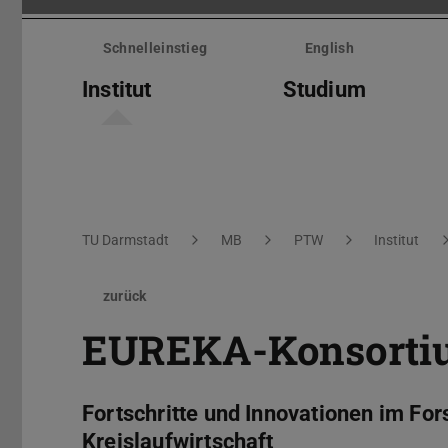
Menü
überspringen
Schnelleinstieg
English
Institut
Studium
Sie befinden sich hier:
TU Darmstadt
MB
PTW
Institut
zurück
EUREKA-Konsortiu
Fortschritte und Innovationen im F
Kreislaufwirtschaft