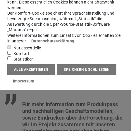
kann. Diese essentiellen Cookies können nicht abgewählt
CliCE-DIPP Abschlussveranstaltung in der ETA-Fabrik
werden.
Der Komfort-Cookie speichert Ihre Spracheinstellung und
bevorzugte Suchmaschine, während „Statistik“ die
Ein herzliches
Dankeschön
gilt allen
Projektpartnern
für
Auswertung durch die Open-Source-Statistik-Software
die hervorragende Zusammenarbeit sowie dem
DLR
„Matomo“ regelt.
Weitere Informationen zum Einsatz von Cookies erhalten Sie
Projektträger
und dem
Fördergeber Bundesministerium
in unserer
Datenschutzerklärung
.
für Forschung, Technologie und Raumfahrt
für die
Nur essentielle
Unterstützung und Förderung dieses Projekts.
Komfort
Statistiken
Wir nehmen aus
CliCE-DiPP viele Impulse
mit – und
freuen uns darauf, die
entwickelten Ansätze
in
ALLE AKZEPTIEREN
SPEICHERN & SCHLIESSEN
zukünftige Anwendungen und Projekte
zu überführen.
Impressum
”
Für mehr Information zum Produktpass
und nachhaltigen Geschäftsmodellen,
sowie Eindrücken über die Forschung, die
wir im Projekt zusammen mit unseren