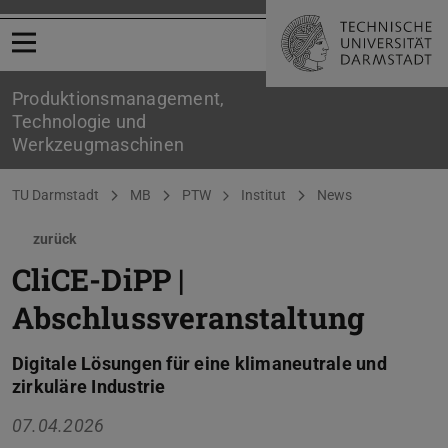
Menü öffnen
Produktionsmanagement,
Technologie und
Werkzeugmaschinen
Sie befinden sich hier:
TU Darmstadt
MB
PTW
Institut
News
zurück
CliCE-DiPP |
Abschlussveranstaltung
Digitale Lösungen für eine klimaneutrale und
zirkuläre Industrie
07.04.2026