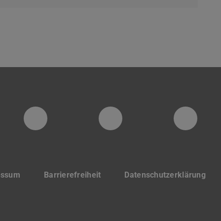
PTW YouTube Kanal
PTW LinkedIn
Insta
essum
Barrierefreiheit
Datenschutzerklärung