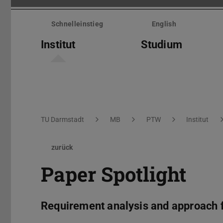
Menü
überspringen
Schnelleinstieg
English
Institut
Studium
Sie befinden sich hier:
TU Darmstadt
MB
PTW
Institut
zurück
Paper Spotlight
Requirement analysis and approach f