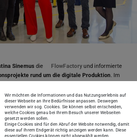
istina Sinemus
die
FlowFactory
und informierte
onsprojekte rund um die digitale Produktion
. Im
exander Molschanov
ein
Befundungssystem zur
fräsern
,
Kevin Zhao
einen
GPT-basierten
Wir möchten die Informationen und das Nutzungserlebnis auf
dieser Webseite an Ihre Bedürfnisse anpassen. Deswegen
in
KI-basiertes Spaghetti-Diagramm zur
verwenden wir sog. Cookies. Sie können selbst entscheiden,
welche Cookies genau bei Ihrem Besuch unserer Webseiten
gesetzt werden sollen.
Einige Cookies sind für den Abruf der Website notwendig, damit
diese auf Ihrem Endgerät richtig anzeigen werden kann. Diese
essentiellen Cookies können nicht abgewählt werden.