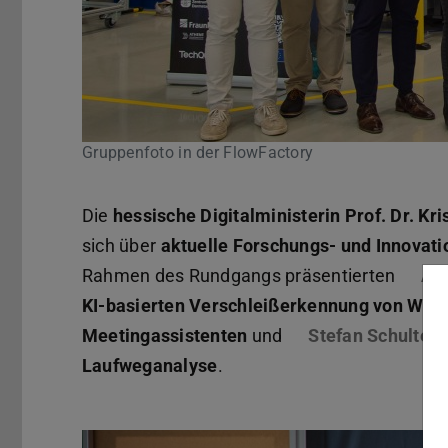
Gruppenfoto in der FlowFactory
Die
hessische Digitalministerin Prof. Dr. Kr
sich über
aktuelle Forschungs- und Innovati
Rahmen des Rundgangs präsentierten
Al
KI-basierten Verschleißerkennung von Wälz
Meetingassistenten
und
Stefan Schulte
e
Laufweganalyse
.