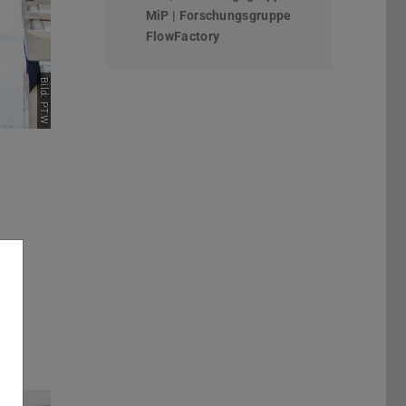
MiP | Forschungsgruppe
FlowFactory
Bild: PTW