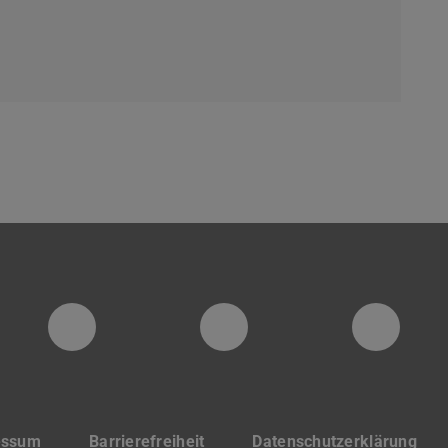
PTW YouTube Kanal
PTW LinkedIn
Insta
essum
Barrierefreiheit
Datenschutzerklärung