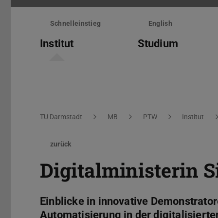
Menü
überspringen
Schnelleinstieg
English
Institut
Studium
Sie befinden sich hier:
TU Darmstadt
MB
PTW
Institut
zurück
Digitalministerin
Einblicke in innovative Demonstrato
Automatisierung in der digitalisiert