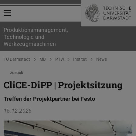
Menü öffnen
Produktionsmanagement,
Technologie und
Werkzeugmaschinen
Sie befinden sich hier:
TU Darmstadt
MB
PTW
Institut
News
zurück
CliCE-DiPP | Projektsitzung
Treffen der Projektpartner bei Festo
15.12.2025