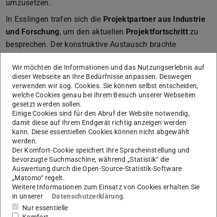
umzusetzen.
In Esslingen trafen sich die
Projektpartner aus Industrie
und Forschung
, um den aktuellen
Projektfortschritt
zu
besprechen. Der konstruktive Austausch brachte
zahlreiche neue Impulse hervor, die bis zum nächsten
Wir möchten die Informationen und das Nutzungserlebnis auf
Treffen weiter ausgearbeitet werden sollen.
dieser Webseite an Ihre Bedürfnisse anpassen. Deswegen
Am Nachmittag erhielten alle Teilnehmenden eine
verwenden wir sog. Cookies. Sie können selbst entscheiden,
welche Cookies genau bei Ihrem Besuch unserer Webseiten
Führung
durch das
Festo Experience Center
, in dem
gesetzt werden sollen.
innovative und nachhaltige Anwendungen und
Einige Cookies sind für den Abruf der Website notwendig,
damit diese auf Ihrem Endgerät richtig anzeigen werden
Technologien aus dem Bereich der
Automatisierung
kann. Diese essentiellen Cookies können nicht abgewählt
präsentiert werden. Die inspirierende Besichtigung sorgte
werden.
für einen gelungenen Abschluss der
Projektsitzung
.
Der Komfort-Cookie speichert Ihre Spracheinstellung und
bevorzugte Suchmaschine, während „Statistik“ die
Das
PTW
blickt motiviert auf die kommenden
Auswertung durch die Open-Source-Statistik-Software
Projektphasen
und freut sich auf die weitere
„Matomo“ regelt.
Weitere Informationen zum Einsatz von Cookies erhalten Sie
Zusammenarbeit mit allen
Partnern
!
in unserer
Datenschutzerklärung
.
Nur essentielle