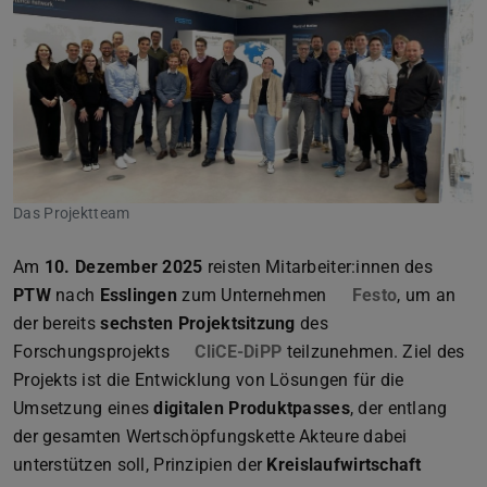
Zurück
Vor
Das Projektteam
Am
10. Dezember 2025
reisten Mitarbeiter:innen des
PTW
nach
Esslingen
zum Unternehmen
Festo
(wird in n
, um an
der bereits
sechsten Projektsitzung
des
Forschungsprojekts
CliCE-DiPP
teilzunehmen. Ziel des
Projekts ist die Entwicklung von Lösungen für die
Umsetzung eines
digitalen Produktpasses
, der entlang
der gesamten Wertschöpfungskette Akteure dabei
unterstützen soll, Prinzipien der
Kreislaufwirtschaft