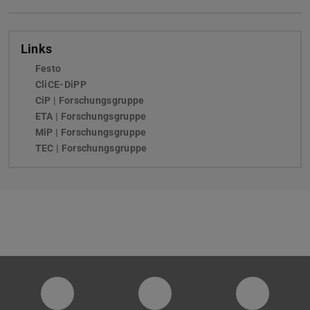
Links
Festo
(wird in neuem Tab geöffnet)
CliCE-DiPP
CiP | Forschungsgruppe
ETA | Forschungsgruppe
MiP | Forschungsgruppe
TEC | Forschungsgruppe
PTW YouTube Kanal
PTW LinkedIn
Instagra