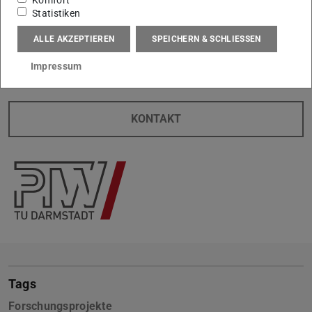
Komfort
Statistiken
Ihr Kontakt am PTW
ALLE AKZEPTIEREN
SPEICHERN & SCHLIESSEN
Dr.-Ing. Phillip Bausch
Impressum
KONTAKT
Tags
Forschungsprojekte