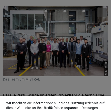
Bild: PTW
Das Team um MISTRAL
Parallel dazu wurde im ersten Projektjahr die technische
Datengrundlage an den betrachteten Standorten
Wir möchten die Informationen und das Nutzungserlebnis auf
dieser Webseite an Ihre Bedürfnisse anpassen. Deswegen
aufgebaut. Bei Evonik ROHACELL, Evonik Oil Additives