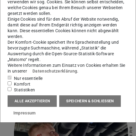
verwenden wir sog. Cookies. Sie können selbst entscheiden,
und Saint-Gobain analysierte das Projektteam Prozesse,
welche Cookies genau bei Ihrem Besuch unserer Webseiten
führte Werksbegehungen durch und identifizierte
gesetzt werden sollen.
Einige Cookies sind für den Abruf der Website notwendig,
relevante Messstellen. So wurden Energieinfrastrukturen
damit diese auf Ihrem Endgerät richtig anzeigen werden
und Prozesszusammenhänge systematisch erfasst und
kann. Diese essentiellen Cookies können nicht abgewählt
bestehende Datenlücken sichtbar gemacht.
Genau das ist
werden.
Der Komfort-Cookie speichert Ihre Spracheinstellung und
notwendig, damit die späteren Modelle reale
bevorzugte Suchmaschine, während „Statistik“ die
Bedingungen an den Standorten verlässlich abbilden
Auswertung durch die Open-Source-Statistik-Software
können.
„Matomo“ regelt.
Weitere Informationen zum Einsatz von Cookies erhalten Sie
”
in unserer
Datenschutzerklärung
.
Nur essentielle
Komfort
Statistiken
ALLE AKZEPTIEREN
SPEICHERN & SCHLIESSEN
Impressum
Bild: PTW