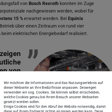
ndungsfall von
Bosch Rexroth
konnten im Zuge
arpotenziale nachgewiesen werden, wobei für
stens 15 %
erwartet werden. Bei
Equinix
Betrieb über einen Zeitraum von rund vier
%
beim elektrischen Energiebedarf realisiert.
”
 zeigen
utliche
en von
 30 %.“
Wir möchten die Informationen und das Nutzungserlebnis auf
dieser Webseite an Ihre Bedürfnisse anpassen. Deswegen
verwenden wir sog. Cookies. Sie können selbst entscheiden,
welche Cookies genau bei Ihrem Besuch unserer Webseiten
gesetzt werden sollen.
Einige Cookies sind für den Abruf der Website notwendig, damit
diese auf Ihrem Endgerät richtig anzeigen werden kann. Diese