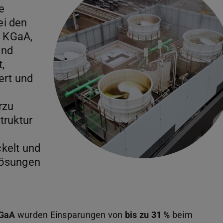
”
e
ei den
 KGaA,
und
,
iert und
rzu
truktur
kelt und
lösungen
GaA
wurden Einsparungen von
bis zu 31 %
beim