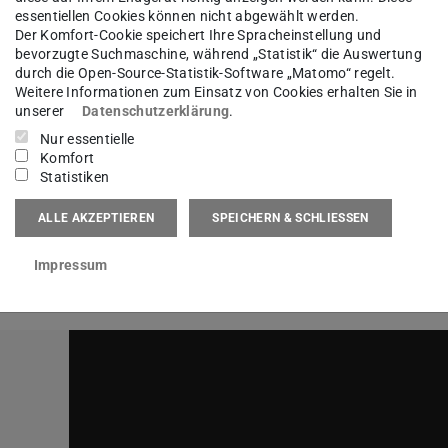
essentiellen Cookies können nicht abgewählt werden.
Der Komfort-Cookie speichert Ihre Spracheinstellung und
bevorzugte Suchmaschine, während „Statistik“ die Auswertung
durch die Open-Source-Statistik-Software „Matomo“ regelt.
Weitere Informationen zum Einsatz von Cookies erhalten Sie in
unserer
Datenschutzerklärung
.
Nur essentielle
Komfort
m Projekt auch
Methoden entwickelt
, um
Statistiken
zieren
und die
Implementierung KI-basierter
ALLE AKZEPTIEREN
SPEICHERN & SCHLIESSEN
ISKIG einen wichtigen Beitrag zur Überführung
dustrielle Praxis
.
Impressum