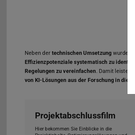
Neben der
technischen Umsetzung
wurden i
Effizienzpotenziale systematisch zu identifi
Regelungen zu vereinfachen
. Damit leistet
E
von KI-Lösungen aus der Forschung in die in
Projektabschlussfilm
Hier bekommen Sie Einblicke in die