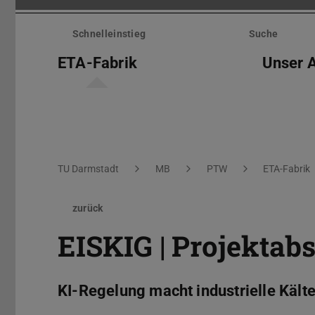
Menü
überspringen
Schnelleinstieg
Suche
ETA-Fabrik
Unser 
Sie befinden sich hier:
TU Darmstadt
MB
PTW
ETA-Fabrik
zurück
EISKIG | Projektab
KI-Regelung macht industrielle Kält