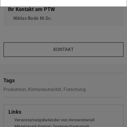
Ihr Kontakt am PTW
Niklas Bode M.Sc.
KONTAKT
Tags
Produktion, Klimaneutralität, Forschung
Links
Veranstaltungskalender von Hessenmetall
(wird in neuem T
Mittelstand-Digital-Zentrum Darmstadt
(wird in neuem Tab 