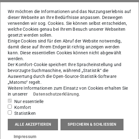
Ressourceneffizienz“
. Gemeinsam mit zahlreichen
Wir möchten die Informationen und das Nutzungserlebnis auf
Teilnehmenden aus der Industrie haben wir
Transparenz
dieser Webseite an Ihre Bedürfnisse anpassen. Deswegen
in Produktionsprozessen erhöht, die Datenaufnahme
verwenden wir sog. Cookies. Sie können selbst entscheiden,
welche Cookies genau bei Ihrem Besuch unserer Webseiten
vorbereitet
und
bestehende Herausforderungen
gesetzt werden sollen.
diskutiert
. Besonders wertvoll war die
praktische
Einige Cookies sind für den Abruf der Website notwendig,
Zusammenarbeit
der Teilnehmenden im Rahmen von
damit diese auf Ihrem Endgerät richtig anzeigen werden
kann. Diese essentiellen Cookies können nicht abgewählt
Gruppenarbeiten und Fallstudien.
werden.
Der Workshop wurde vom
Mittelstand-Digital-Zentrum
Der Komfort-Cookie speichert Ihre Spracheinstellung und
bevorzugte Suchmaschine, während „Statistik“ die
Darmstadt
(wird in neuem Tab geöffnet)
in Kooperation mit
HESSENMETALL
Auswertung durch die Open-Source-Statistik-Software
durchgeführt. Vielen Dank an alle Teilnehmenden für die
„Matomo“ regelt.
Weitere Informationen zum Einsatz von Cookies erhalten Sie
engagierte Diskussion und die inspirierenden Ideen! Wir
in unserer
Datenschutzerklärung
.
freuen uns auf die
nächsten Workshops der dreiteiligen
Nur essentielle
Veranstaltungsreihe
.
Komfort
Statistiken
Die Anmeldung erfolgt für Mitglieder über den
Veranstaltungskalender von Hessenmetall
(wird in neuem 
.
ALLE AKZEPTIEREN
SPEICHERN & SCHLIESSEN
Impressum