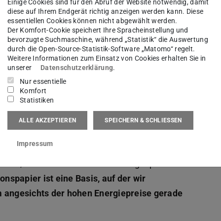
Einige Cookies sind für den Abruf der Website notwendig, damit
diese auf Ihrem Endgerät richtig anzeigen werden kann. Diese
essentiellen Cookies können nicht abgewählt werden.
Der Komfort-Cookie speichert Ihre Spracheinstellung und
bevorzugte Suchmaschine, während „Statistik“ die Auswertung
durch die Open-Source-Statistik-Software „Matomo“ regelt.
Weitere Informationen zum Einsatz von Cookies erhalten Sie in
unserer
Datenschutzerklärung
.
as Weigold (PTW Darmstadt) bei der Übergabe des WGP
Nur essentielle
Komfort
Statistiken
ALLE AKZEPTIEREN
SPEICHERN & SCHLIESSEN
ch mit mehreren Professoren der WGP sieht Dr.
Impressum
r auch Dringlichkeit für die hiesige Industrie,
eisen, weltweiter Konkurrenz und geopolitischen
nspapier ist eine Basis, auf der wir
angesichts der hohen Energiepreise gerade