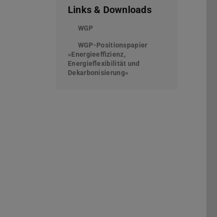
Links & Downloads
WGP
(wird in neuem Tab geöffnet)
WGP-Positionspapier
»Energieeffizienz,
Energieflexibilität und
Dekarbonisierung«
(PDF-Datei)
(wird in neuem Tab geöffne