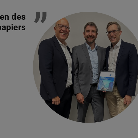
”
ren des
apiers