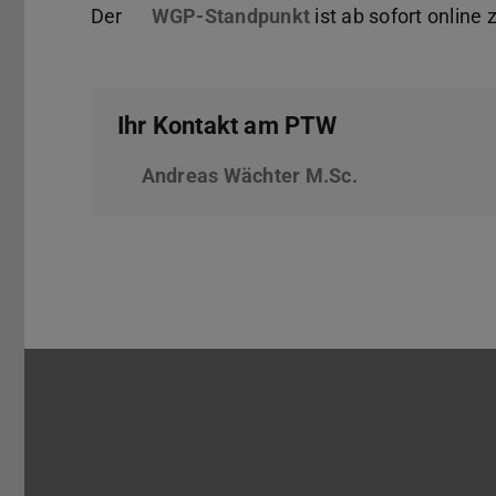
Der
WGP-Standpunkt
(PDF-Datei)
(wird in neuem Tab 
ist ab sofort online 
Ihr Kontakt am PTW
Andreas Wächter M.Sc.