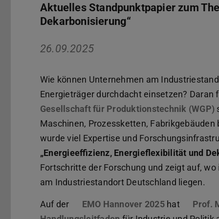
Aktuelles Standpunktpapier zum Them
Dekarbonisierung“
26.09.2025
Wie können Unternehmen am Industriestando
Energieträger durchdacht einsetzen? Daran f
Gesellschaft für Produktionstechnik (WGP)
(
s
Maschinen, Prozessketten, Fabrikgebäuden b
wurde viel Expertise und Forschungsinfrastr
„Energieeffizienz, Energieflexibilität und D
Fortschritte der Forschung und zeigt auf, wo
am Industriestandort Deutschland liegen.
Auf der
EMO Hannover 2025
(wird in neue
hat
Prof. 
Handlungsleitfaden
(PDF-Datei)
(wird in neuem Tab geöf
für Industrie und Politik