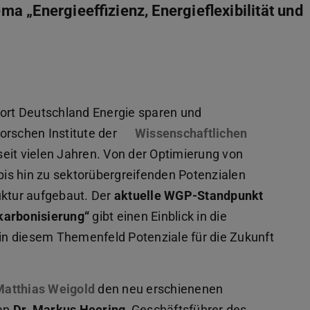
a „Energieeffizienz, Energieflexibilität und
rt Deutschland Energie sparen und
orschen Institute der
Wissenschaftlichen
wird in neuem Tab geöffnet)
eit vielen Jahren. Von der Optimierung von
is hin zu sektorübergreifenden Potenzialen
uktur aufgebaut. Der
aktuelle WGP-Standpunkt
ekarbonisierung“
gibt einen Einblick in die
 in diesem Themenfeld Potenziale für die Zukunft
m Tab geöffnet)
Matthias Weigold
den neu erschienenen
fnet)
 an
Dr. Markus Heering
, Geschäftsführer des