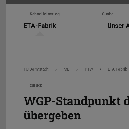
Menü
überspringen
Schnelleinstieg
Suche
ETA-Fabrik
Unser 
Sie befinden sich hier:
TU Darmstadt
MB
PTW
ETA-Fabrik
zurück
WGP-Standpunkt du
übergeben